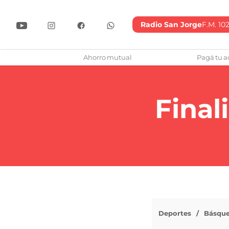
Radio San Jorge
F.M. 102
lub Atlético San Jorge
Ahorro mutual
Pagá tu a
Final
Deportes
Básque