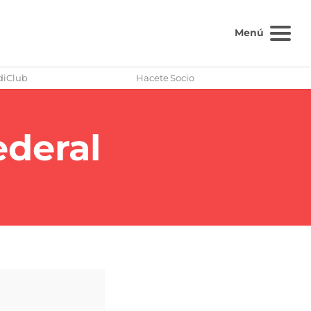
Menú
diClub
Hacete Socio
ederal