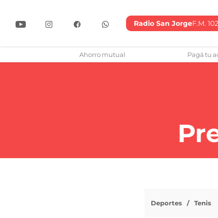
Radio San Jorge
F.M. 102
lub Atlético San Jorge
Ahorro mutual
Pagá tu a
Pr
Deportes
Tenis