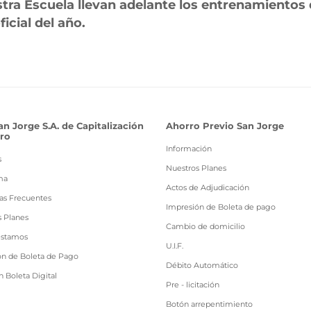
tra Escuela llevan adelante los entrenamientos d
ficial del año.
an Jorge S.A. de Capitalización
Ahorro Previo San Jorge
ro
Información
s
Nuestros Planes
ma
Actos de Adjudicación
as Frecuentes
Impresión de Boleta de pago
s Planes
Cambio de domicilio
estamos
U.I.F.
ón de Boleta de Pago
Débito Automático
 Boleta Digital
Pre - licitación
Botón arrepentimiento