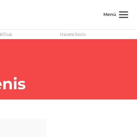
Menú
diClub
Hacete Socio
nis