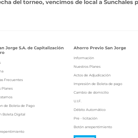
fecha del torneo, vencimos de local a Sunchales p
an Jorge S.A. de Capitalización
Ahorro Previo San Jorge
ro
Información
s
Nuestros Planes
ma
Actos de Adjudicación
as Frecuentes
Impresión de Boleta de pago
s Planes
Cambio de domicilio
estamos
U.I.F.
ón de Boleta de Pago
Débito Automático
 Boleta Digital
Pre - licitación
Botón arrepentimiento
rrepentimiento