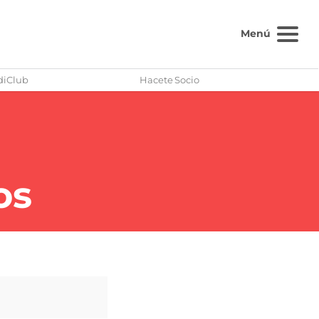
Menú
diClub
Hacete Socio
os