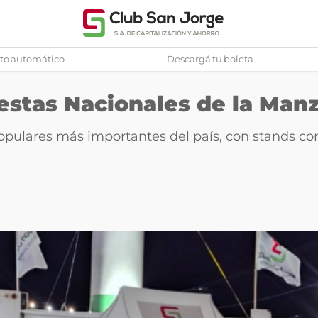
to automático
Descargá tu boleta
Pasar
al
iestas Nacionales de la Man
contenido
principal
populares más importantes del país, con stands 