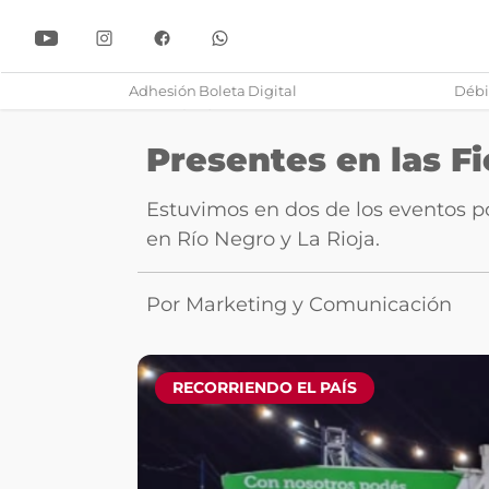
Adhesión Boleta Digital
Débi
apitalización y Ahorro
← Volver
Presentes en las F
Estuvimos en dos de los eventos 
en Río Negro y La Rioja.
Por Marketing y Comunicación
RECORRIENDO EL PAÍS