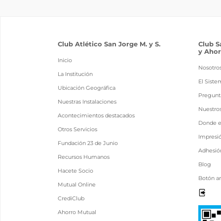
Club Atlético San Jorge M. y S.
Club S
y Ahor
Inicio
Nosotro
La Institución
El Siste
Ubicación Geográfica
Pregunt
Nuestras Instalaciones
Nuestro
Acontecimientos destacados
Donde 
Otros Servicios
Impresi
Fundación 23 de Junio
Adhesión
Recursos Humanos
Blog
Hacete Socio
Botón a
Mutual Online
CrediClub
Ahorro Mutual