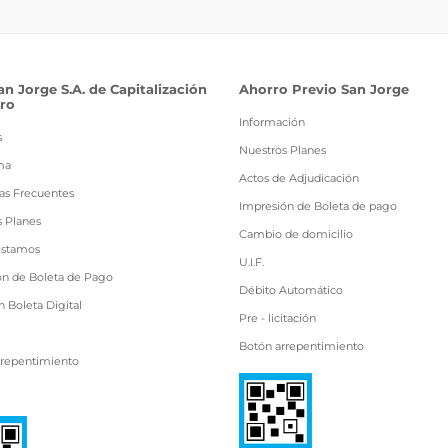
an Jorge S.A. de Capitalización
Ahorro Previo San Jorge
ro
Información
s
Nuestros Planes
ma
Actos de Adjudicación
as Frecuentes
Impresión de Boleta de pago
s Planes
Cambio de domicilio
estamos
U.I.F.
ón de Boleta de Pago
Débito Automático
 Boleta Digital
Pre - licitación
Botón arrepentimiento
rrepentimiento