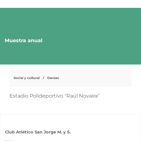
Pasar
al
Muestra anual
contenido
principal
Social y cultural
Danzas
Estadio Polideportivo "Raúl Novaira"
Club Atlético San Jorge M. y S.