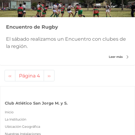
Encuentro de Rugby
El sábado realizamos un Encuentro con clubes de
la región.
Leer más
Paginación
Página
‹‹
Página 4
Siguiente
››
anterior
página
Club Atlético San Jorge M. y S.
Inicio
La Institución
Ubicación Geográfica
Nuestras Instalaciones