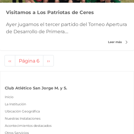
Visitamos a Los Patriotas de Ceres
Ayer jugamos el tercer partido del Torneo Apertura
de Desarrollo de Primera....
Leer más
Paginación
Página
‹‹
Página 6
Siguiente
››
anterior
página
Club Atlético San Jorge M. y S.
Inicio
La Institución
Ubicación Geográfica
Nuestras Instalaciones
Acontecimientos destacados
Otros Servicios