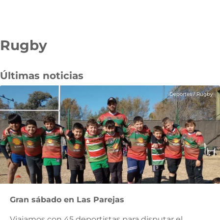
Rugby
Pasar
al
contenido
Últimas noticias
principal
Deportes
/
Rugby
Gran sábado en Las Parejas
Viajamos con 45 deportistas para disputar el