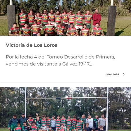
Victoria de Los Loros
Por la fecha 4 del Torneo Desarrollo de Primera,
vencimos de visitante a Gálvez 19-17...
Leer más
Deportes
/
Rugby