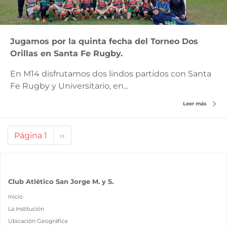
Jugamos por la quinta fecha del Torneo Dos
Orillas en Santa Fe Rugby.
En M14 disfrutamos dos lindos partidos con Santa
Fe Rugby y Universitario, en...
Leer más
Paginación
Página 1
Siguiente
››
página
Club Atlético San Jorge M. y S.
Inicio
La Institución
Ubicación Geográfica