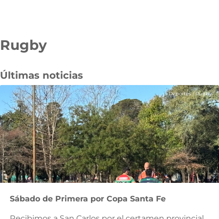
Rugby
Pasar
al
contenido
Últimas noticias
principal
Deportes
/
Rugby
Sábado de Primera por Copa Santa Fe
Recibimos a San Carlos por el certamen provincial.