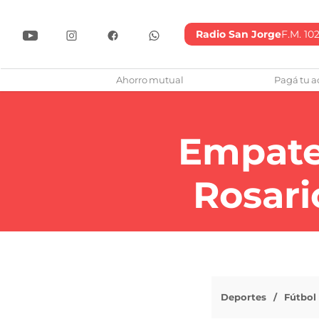
Radio San Jorge
F.M. 102
lub Atlético San Jorge
Ahorro mutual
Pagá tu a
Empate 
Rosari
Deportes
Fútbol