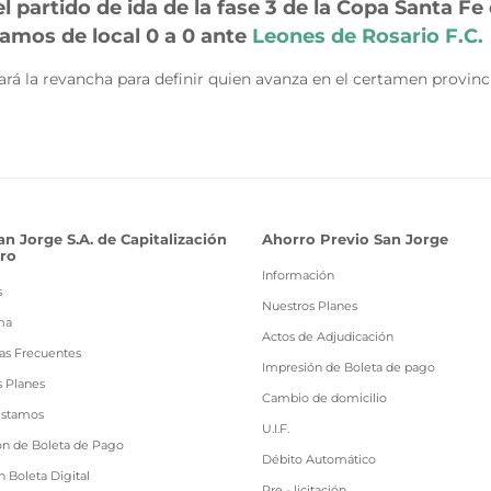
l partido de ida de la fase 3 de la Copa Santa Fe
lamos de local 0 a 0 ante
Leones de Rosario F.C.
ará la revancha para definir quien avanza en el certamen provinci
an Jorge S.A. de Capitalización
Ahorro Previo San Jorge
ro
Información
s
Nuestros Planes
ma
Actos de Adjudicación
as Frecuentes
Impresión de Boleta de pago
s Planes
Cambio de domicilio
estamos
U.I.F.
ón de Boleta de Pago
Débito Automático
 Boleta Digital
Pre - licitación