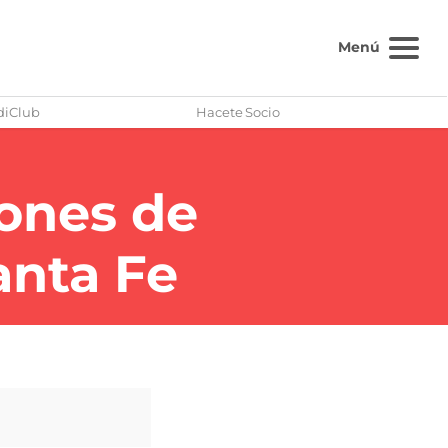
Menú
diClub
Hacete Socio
eones de
anta Fe