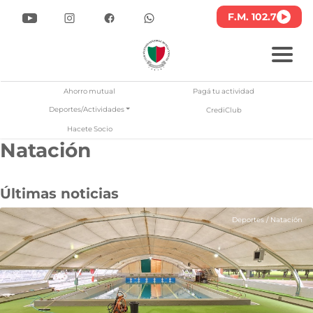
F.M. 102.7
Ahorro mutual
Pagá tu actividad
Deportes/Actividades
CrediClub
Hacete Socio
Natación
lub Atlético San Jorge
Pasar
al
contenido
Últimas noticias
principal
Deportes
/
Natación