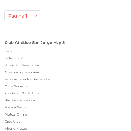
Paginación
Página 1
Siguiente
››
página
Club Atlético San Jorge M. y S.
Inicio
La Institución
Ubicación Geográfica
Nuestras Instalaciones
Acontecimientos destacados
Otros Servicios
Fundación 23 de Junio
Recursos Humanos
Hacete Socio
Mutual Online
CrediClub
Ahorro Mutual