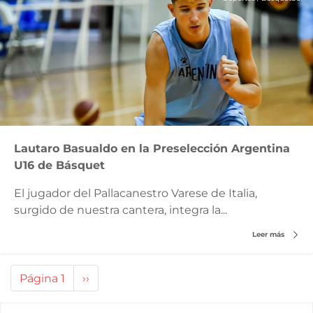
Lautaro Basualdo en la Preselección Argentina
U16 de Básquet
El jugador del Pallacanestro Varese de Italia,
surgido de nuestra cantera, integra la...
Leer más
Paginación
Página 1
Siguiente
››
página