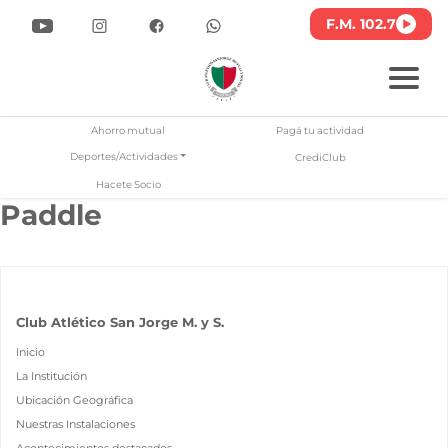
F.M. 102.7
Ahorro mutual
Pagá tu actividad
Deportes/Actividades
CrediClub
Hacete Socio
Paddle
lub Atlético San Jorge
Pasar
al
contenido
principal
Club Atlético San Jorge M. y S.
Inicio
La Institución
Ubicación Geográfica
Nuestras Instalaciones