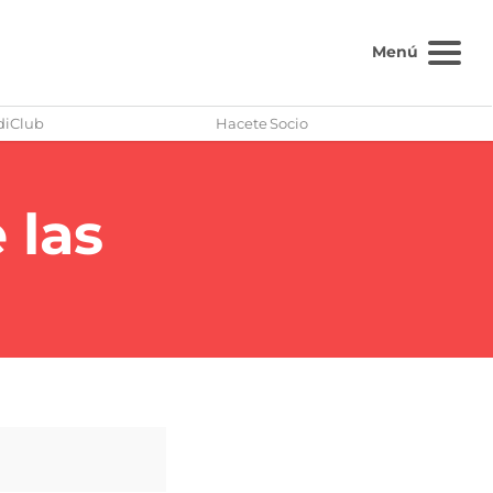
Menú
diClub
Hacete Socio
 las