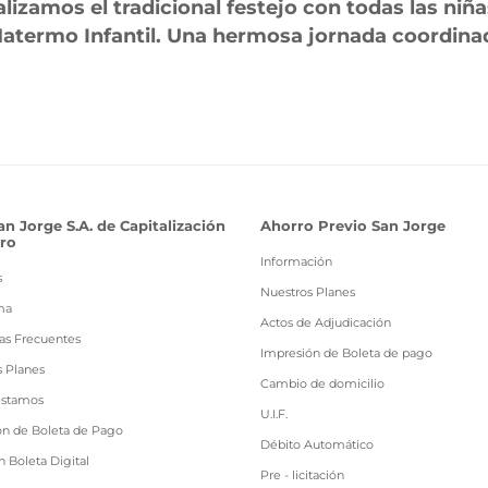
izamos el tradicional festejo con todas las niña
Matermo Infantil. Una hermosa jornada coordinad
an Jorge S.A. de Capitalización
Ahorro Previo San Jorge
ro
Información
s
Nuestros Planes
ma
Actos de Adjudicación
as Frecuentes
Impresión de Boleta de pago
s Planes
Cambio de domicilio
estamos
U.I.F.
ón de Boleta de Pago
Débito Automático
 Boleta Digital
Pre - licitación