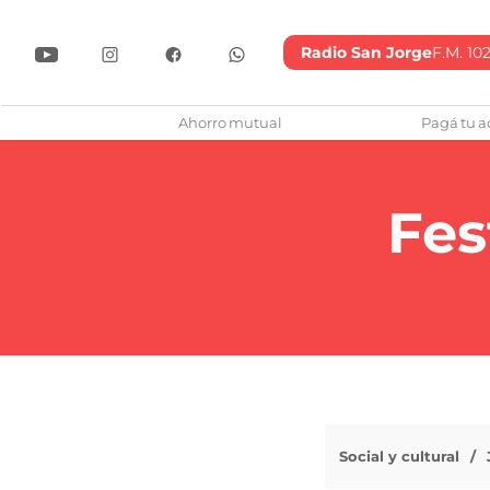
Radio San Jorge
F.M. 102
lub Atlético San Jorge
Ahorro mutual
Pagá tu a
Fes
Social y cultural