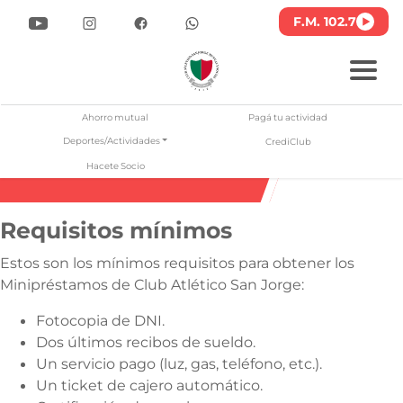
F.M. 102.7
lub Atlético San Jorge
Pasar
al
Ahorro mutual
Pagá tu actividad
contenido
Deportes/Actividades
CrediClub
principal
Minipréstamos Neuquén
Hacete Socio
Requisitos mínimos
Estos son los mínimos requisitos para obtener los
Minipréstamos de Club Atlético San Jorge:
Fotocopia de DNI.
Dos últimos recibos de sueldo.
Un servicio pago (luz, gas, teléfono, etc.).
Un ticket de cajero automático.