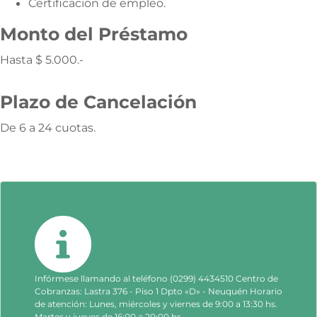
Certificación de empleo.
Monto del Préstamo
Hasta $ 5.000.-
Plazo de Cancelación
De 6 a 24 cuotas.
Infórmese llamando al teléfono (0299) 4434510 Centro de
Cobranzas: Lastra 376 - Piso 1 Dpto «D» - Neuquén Horario
de atención: Lunes, miércoles y viernes de 9:00 a 13:30 hs.
Martes y jueves de 16:00 a 20:00 hs.