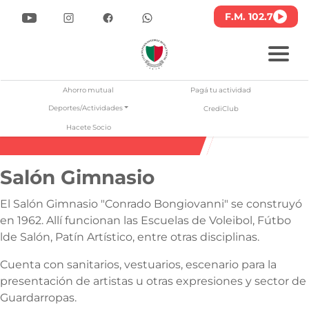
F.M. 102.7
lub Atlético San Jorge
Pasar
al
Ahorro mutual
Pagá tu actividad
contenido
Deportes/Actividades
CrediClub
principal
Salón Gimnasio
Hacete Socio
Salón Gimnasio
El Salón Gimnasio "Conrado Bongiovanni" se construyó
en 1962. Allí funcionan las Escuelas de Voleibol, Fútbo
lde Salón, Patín Artístico, entre otras disciplinas.
Cuenta con sanitarios, vestuarios, escenario para la
presentación de artistas u otras expresiones y sector de
Guardarropas.